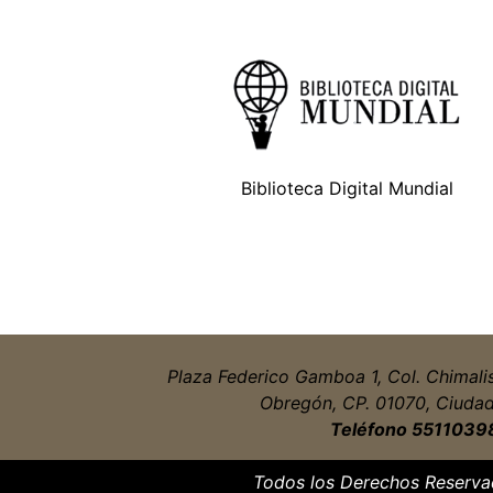
Biblioteca Digital Mundial
Plaza Federico Gamboa 1, Col. Chimali
Obregón, CP. 01070, Ciuda
Teléfono 5511039
Todos los Derechos Reserv