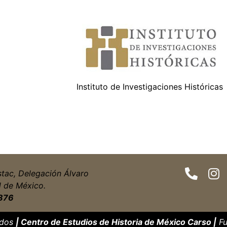
Instituto de Investigaciones Históricas
stac, Delegación Álvaro
d de México.
876
ados
| Centro de Estudios de Historia de México Carso |
Fu